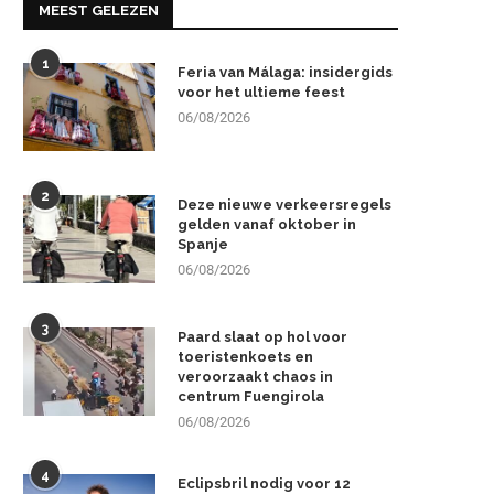
MEEST GELEZEN
1
Feria van Málaga: insidergids
voor het ultieme feest
06/08/2026
2
Deze nieuwe verkeersregels
gelden vanaf oktober in
Spanje
06/08/2026
3
Paard slaat op hol voor
toeristenkoets en
veroorzaakt chaos in
centrum Fuengirola
06/08/2026
4
Eclipsbril nodig voor 12