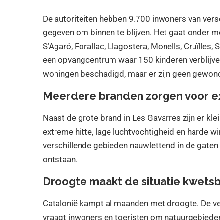
De autoriteiten hebben 9.700 inwoners van ver
gegeven om binnen te blijven. Het gaat onder mee
S’Agaró, Forallac, Llagostera, Monells, Cruïlles,
een opvangcentrum waar 150 kinderen verblijven 
woningen beschadigd, maar er zijn geen gewon
Meerdere branden zorgen voor ex
Naast de grote brand in Les Gavarres zijn er kle
extreme hitte, lage luchtvochtigheid en harde wi
verschillende gebieden nauwlettend in de gate
ontstaan.
Droogte maakt de situatie kwets
Catalonië kampt al maanden met droogte. De veg
vraagt inwoners en toeristen om natuurgebieden 