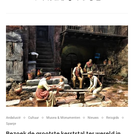
Andalusië
Cultuur
Musea & Monumenten
Nieuws
Reisgids
Spanje
Bezoek de grootste kerststal ter wereld in