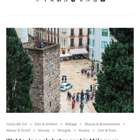
Costa del Sol
Eten & Drinken
Málaga
Musea & Monumenten
Natuur & Actief
Nieuws
Reisgids
Routes
Zien & Doen