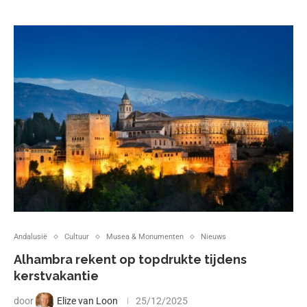
Andalusië
Cultuur
Musea & Monumenten
Nieuws
Alhambra rekent op topdrukte tijdens
kerstvakantie
door
Elize van Loon
25/12/2025