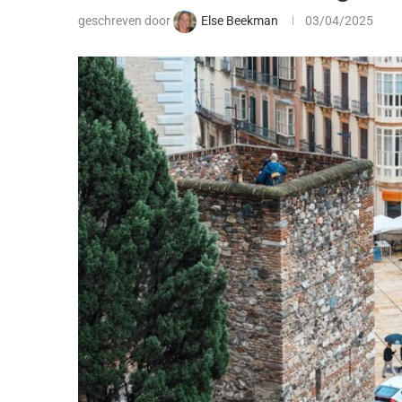
geschreven door
Else Beekman
03/04/2025