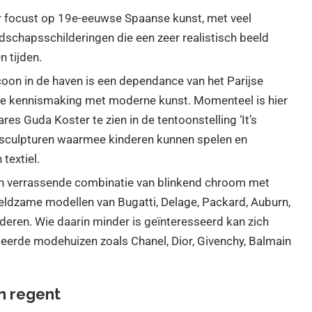
er focust op 19e-eeuwse Spaanse kunst, met veel
schapsschilderingen die een zeer realistisch beeld
n tijden.
icoon in de haven is een dependance van het Parijse
ke kennismaking met moderne kunst. Momenteel is hier
es Guda Koster te zien in de tentoonstelling ‘It’s
ke sculpturen waarmee kinderen kunnen spelen en
textiel.
n verrassende combinatie van blinkend chroom met
eldzame modellen van Bugatti, Delage, Packard, Auburn,
deren. Wie daarin minder is geïnteresseerd kan zich
erde modehuizen zoals Chanel, Dior, Givenchy, Balmain
n regent