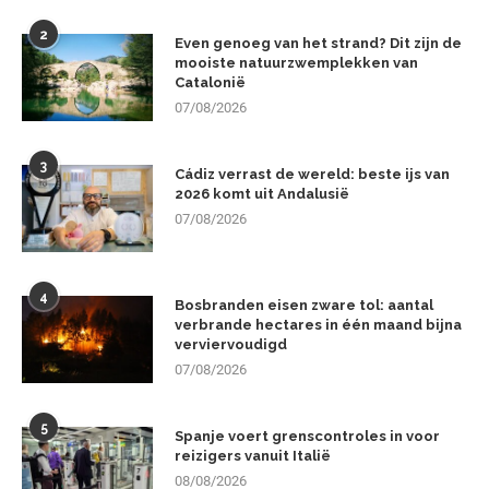
2
Even genoeg van het strand? Dit zijn de
mooiste natuurzwemplekken van
Catalonië
07/08/2026
3
Cádiz verrast de wereld: beste ijs van
2026 komt uit Andalusië
07/08/2026
4
Bosbranden eisen zware tol: aantal
verbrande hectares in één maand bijna
verviervoudigd
07/08/2026
5
Spanje voert grenscontroles in voor
reizigers vanuit Italië
08/08/2026