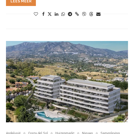
LEES MEER
Andalusië
Costa del Sol
Huizenmarkt
Nieuws
Samenleving