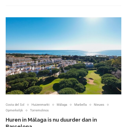
Costa del Sol
Huizenmarkt
Málaga
Marbella
Nieuws
Opmerkelijk
Torremolinos
Huren in Málaga is nu duurder dan in
Barcelona