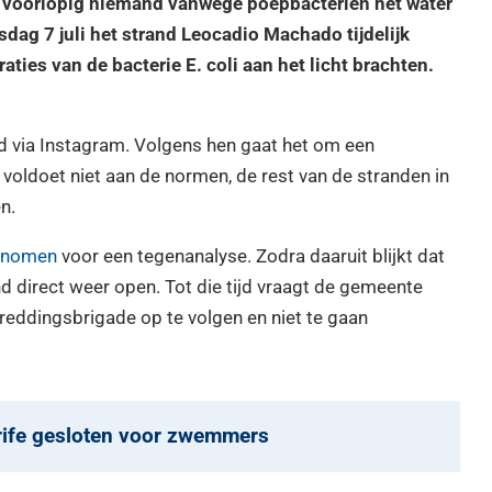
g voorlopig niemand vanwege poepbacteriën het water
dag 7 juli het strand Leocadio Machado tijdelijk
ties van de bacterie E. coli aan het licht brachten.
 via Instagram. Volgens hen gaat het om een
oldoet niet aan de normen, de rest van de stranden in
n.
enomen
voor een tegenanalyse. Zodra daaruit blijkt dat
d direct weer open. Tot die tijd vraagt de gemeente
eddingsbrigade op te volgen en niet te gaan
erife gesloten voor zwemmers