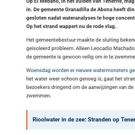
Op El Médano, in het zuiden van Tenerife, ma
in. De gemeente Granadilla de Abona heeft dins
gesloten nadat wateranalyses te hoge concentra
Op het strand wappert nu de rode vlag.
Het gemeentebestuur maakte de sluiting bekend
geïsoleerd probleem. Alleen Leocadio Machado v
de gemeente is gewoon veilig om in te zwemme
Woensdag worden er nieuwe watermonsters g
het water weer schoon genoeg is, gaat het stran
bezoekers dringend om de aanwijzingen van de r
zwemmen.
Rioolwater in de zee: Stranden op Ten