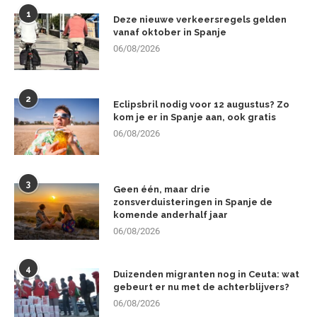
1
Deze nieuwe verkeersregels gelden
vanaf oktober in Spanje
06/08/2026
2
Eclipsbril nodig voor 12 augustus? Zo
kom je er in Spanje aan, ook gratis
06/08/2026
3
Geen één, maar drie
zonsverduisteringen in Spanje de
komende anderhalf jaar
06/08/2026
4
Duizenden migranten nog in Ceuta: wat
gebeurt er nu met de achterblijvers?
06/08/2026