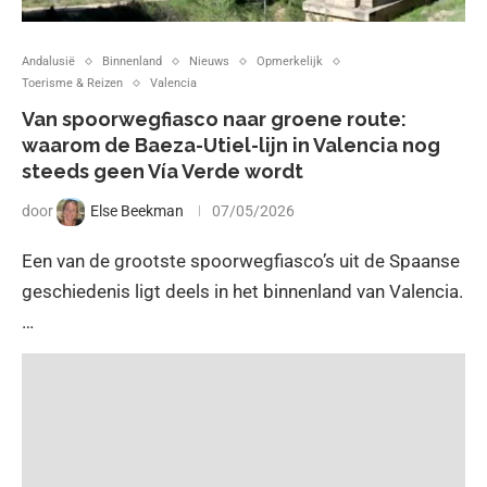
Andalusië
Binnenland
Nieuws
Opmerkelijk
Toerisme & Reizen
Valencia
Van spoorwegfiasco naar groene route:
waarom de Baeza-Utiel-lijn in Valencia nog
steeds geen Vía Verde wordt
door
Else Beekman
07/05/2026
Een van de grootste spoorwegfiasco’s uit de Spaanse
geschiedenis ligt deels in het binnenland van Valencia.
…