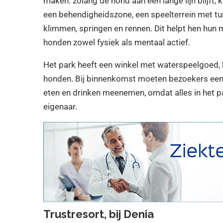
maken: zolang de hond aan een lange lijn blijft
een behendigheidszone, een speelterrein met t
klimmen, springen en rennen. Dit helpt hen hun
honden zowel fysiek als mentaal actief.
Het park heeft een winkel met waterspeelgoed, k
honden. Bij binnenkomst moeten bezoekers een g
eten en drinken meenemen, omdat alles in het p
eigenaar.
Trustresort, bij Denia