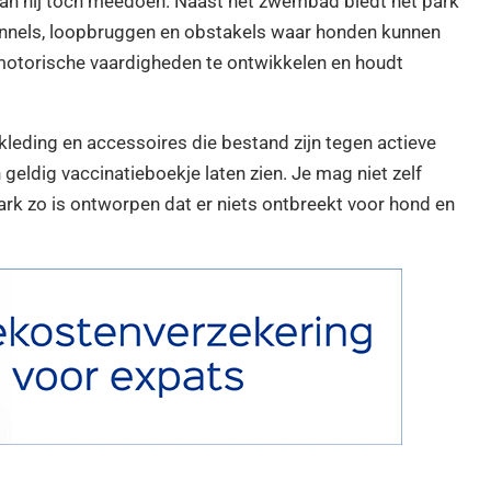
, kan hij toch meedoen. Naast het zwembad biedt het park
unnels, loopbruggen en obstakels waar honden kunnen
 motorische vaardigheden te ontwikkelen en houdt
leding en accessoires die bestand zijn tegen actieve
eldig vaccinatieboekje laten zien. Je mag niet zelf
ark zo is ontworpen dat er niets ontbreekt voor hond en