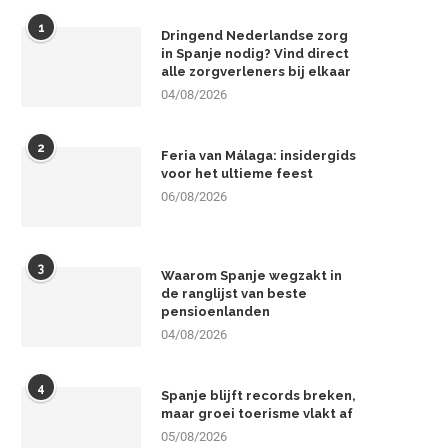
1
Dringend Nederlandse zorg
in Spanje nodig? Vind direct
alle zorgverleners bij elkaar
04/08/2026
2
Feria van Málaga: insidergids
voor het ultieme feest
06/08/2026
3
Waarom Spanje wegzakt in
de ranglijst van beste
pensioenlanden
04/08/2026
4
Spanje blijft records breken,
maar groei toerisme vlakt af
05/08/2026