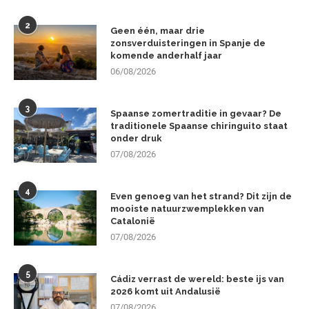
2
Geen één, maar drie
zonsverduisteringen in Spanje de
komende anderhalf jaar
06/08/2026
3
Spaanse zomertraditie in gevaar? De
traditionele Spaanse chiringuito staat
onder druk
07/08/2026
4
Even genoeg van het strand? Dit zijn de
mooiste natuurzwemplekken van
Catalonië
07/08/2026
5
Cádiz verrast de wereld: beste ijs van
2026 komt uit Andalusië
07/08/2026