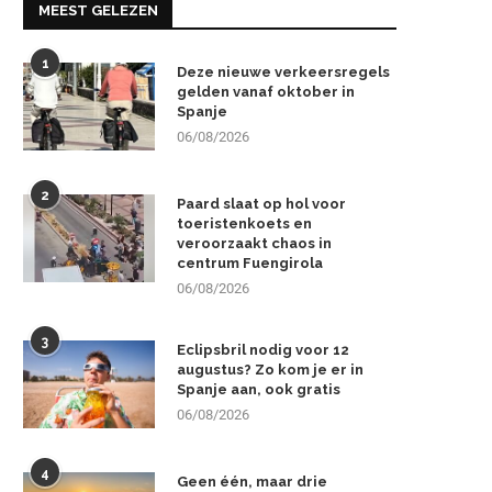
MEEST GELEZEN
1
Deze nieuwe verkeersregels
gelden vanaf oktober in
Spanje
06/08/2026
2
Paard slaat op hol voor
toeristenkoets en
veroorzaakt chaos in
centrum Fuengirola
06/08/2026
3
Eclipsbril nodig voor 12
augustus? Zo kom je er in
Spanje aan, ook gratis
06/08/2026
4
Geen één, maar drie