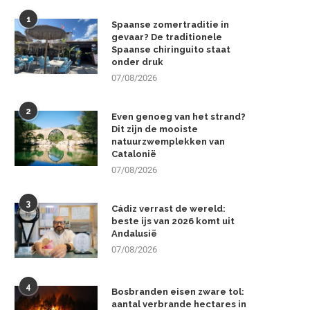
1
Spaanse zomertraditie in
gevaar? De traditionele
Spaanse chiringuito staat
onder druk
07/08/2026
2
Even genoeg van het strand?
Dit zijn de mooiste
natuurzwemplekken van
Catalonië
07/08/2026
3
Cádiz verrast de wereld:
beste ijs van 2026 komt uit
Andalusië
07/08/2026
4
Bosbranden eisen zware tol:
aantal verbrande hectares in