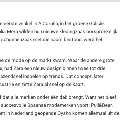
 eerste winkel in A Coruña, in het groene Galicië.
lía Mera wilden hun nieuwe kledingzaak oorspronkelijk
n schoenenzaak met die naam bestond, werd het
e de mode op de markt kwam. Waar de andere grote
, had Zara een nieuw design binnen twee tot drie
azendsnel inspelen op trends. Dat concept, later
strie en zette Zara al snel op de kaart.
jf dat alle merken onder één dak brengt. Want het bleef
eeks succesvolle Spaanse modemerken voort: Pull&Bear,
cent in Nederland geopende Oysho komen allemaal uit de