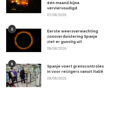
één maand bijna
verviervoudigd
07/08/2026
5
Eerste weersverwachting
zonsverduistering Spanje
ziet er gunstig uit
08/08/2026
6
Spanje voert grenscontroles
in voor reizigers vanuit Italië
08/08/2026