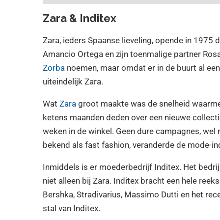
Zara & Inditex
Zara, ieders Spaanse lieveling, opende in 1975 de
Amancio Ortega en zijn toenmalige partner Rosa
Zorba
noemen, maar omdat er in de buurt al ee
uiteindelijk Zara.
Wat
Zara
groot maakte was de snelheid waarme
ketens maanden deden over een nieuwe collectie
weken in de winkel. Geen dure campagnes, wel r
bekend als fast fashion, veranderde de mode-indu
Inmiddels is er moederbedrijf Inditex. Het bedri
niet alleen bij Zara. Inditex bracht een hele r
Bershka, Stradivarius, Massimo Dutti en het re
stal van Inditex.