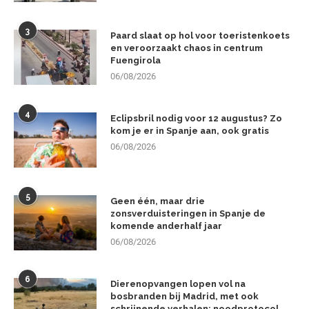
3
Paard slaat op hol voor toeristenkoets
en veroorzaakt chaos in centrum
Fuengirola
06/08/2026
4
Eclipsbril nodig voor 12 augustus? Zo
kom je er in Spanje aan, ook gratis
06/08/2026
5
Geen één, maar drie
zonsverduisteringen in Spanje de
komende anderhalf jaar
06/08/2026
6
Dierenopvangen lopen vol na
bosbranden bij Madrid, met ook
schrijnende verhalen: noodprotocol