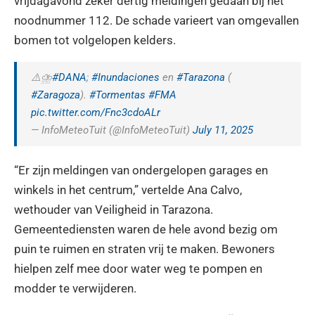
vrijdagavond zeker dertig meldingen gedaan bij het
noodnummer 112. De schade varieert van omgevallen
bomen tot volgelopen kelders.
⚠️⛈️
#DANA
;
#Inundaciones
en
#Tarazona
(
#Zaragoza
).
#Tormentas
#FMA
pic.twitter.com/Fnc3cdoALr
— InfoMeteoTuit (@InfoMeteoTuit)
July 11, 2025
“Er zijn meldingen van ondergelopen garages en
winkels in het centrum,” vertelde Ana Calvo,
wethouder van Veiligheid in Tarazona.
Gemeentediensten waren de hele avond bezig om
puin te ruimen en straten vrij te maken. Bewoners
hielpen zelf mee door water weg te pompen en
modder te verwijderen.