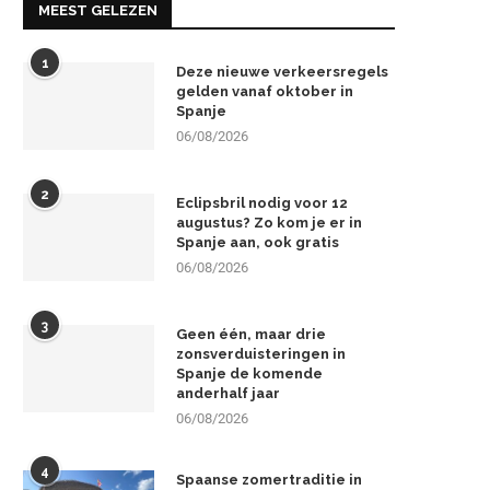
MEEST GELEZEN
1
Deze nieuwe verkeersregels
gelden vanaf oktober in
Spanje
06/08/2026
2
Eclipsbril nodig voor 12
augustus? Zo kom je er in
Spanje aan, ook gratis
06/08/2026
3
Geen één, maar drie
zonsverduisteringen in
Spanje de komende
anderhalf jaar
06/08/2026
4
Spaanse zomertraditie in