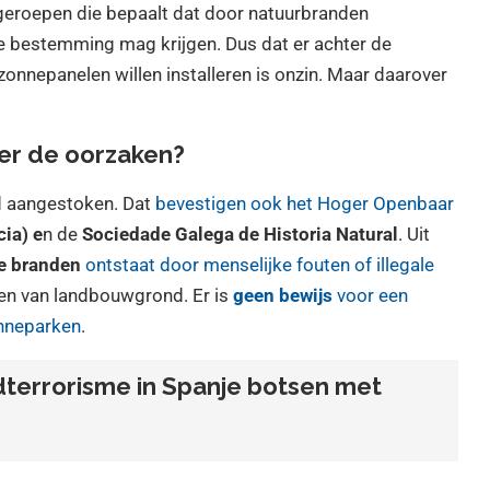
n geroepen die bepaalt dat door natuurbranden
 bestemming mag krijgen. Dus dat er achter de
 zonnepanelen willen installeren is onzin. Maar daarover
ver de oorzaken?
nd aangestoken. Dat
bevestigen ook het Hoger Openbaar
cia) e
n de
Sociedade Galega de Historia Natural
. Uit
e branden
ontstaat door menselijke fouten of illegale
den van landbouwgrond. Er is
geen bewijs
voor een
onneparken
.
dterrorisme in Spanje botsen met