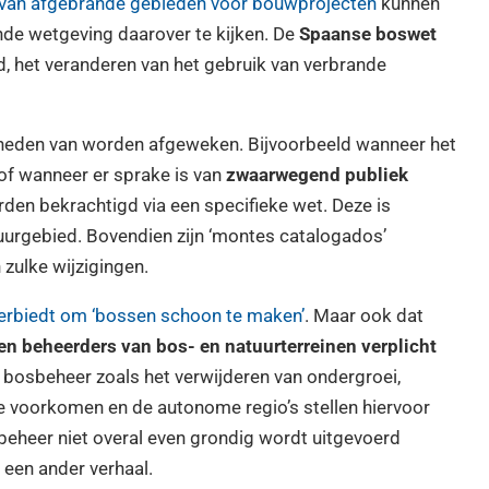
 van afgebrande gebieden voor bouwprojecten
kunnen
nde wetgeving daarover te kijken. De
Spaanse boswet
, het veranderen van het gebruik van verbrande
gheden van worden afgeweken. Bijvoorbeeld wanneer het
t of wanneer er sprake is van
zwaarwegend publiek
den bekrachtigd via een specifieke wet. Deze is
tuurgebied. Bovendien zijn ‘montes catalogados’
 zulke wijzigingen.
verbiedt om ‘bossen schoon te maken’
. Maar ook dat
en beheerders van bos- en natuurterreinen verplicht
 bosbeheer zoals het verwijderen van ondergroei,
 voorkomen en de autonome regio’s stellen hiervoor
beheer niet overal even grondig wordt uitgevoerd
r een ander verhaal.