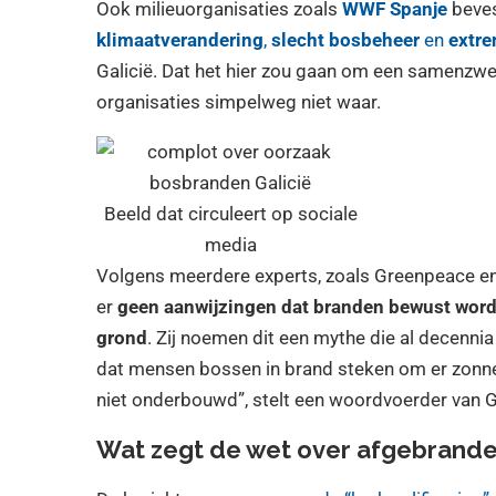
Ook milieuorganisaties zoals
WWF Spanje
beves
klimaatverandering
,
slecht bosbeheer
en
extre
Galicië. Dat het hier zou gaan om een samenzwer
organisaties simpelweg niet waar.
Beeld dat circuleert op sociale
media
Volgens meerdere experts, zoals Greenpeace en
er
geen aanwijzingen dat branden bewust word
grond
. Zij noemen dit een mythe die al decenni
dat mensen bossen in brand steken om er zonne
niet onderbouwd”, stelt een woordvoerder van 
Wat zegt de wet over afgebrand