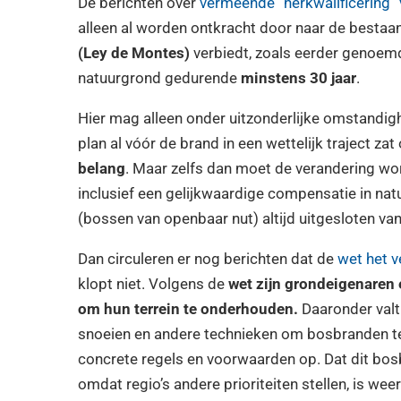
De berichten over
vermeende “herkwalificering”
alleen al worden ontkracht door naar de bestaa
(Ley de Montes)
verbiedt, zoals eerder genoemd
natuurgrond gedurende
minstens 30 jaar
.
Hier mag alleen onder uitzonderlijke omstandi
plan al vóór de brand in een wettelijk traject za
belang
. Maar zelfs dan moet de verandering wor
inclusief een gelijkwaardige compensatie in na
(bossen van openbaar nut) altijd uitgesloten van
Dan circuleren er nog berichten dat de
wet het 
klopt niet. Volgens de
wet zijn grondeigenaren 
om hun terrein te onderhouden.
Daaronder valt
snoeien en andere technieken om bosbranden te
concrete regels en voorwaarden op. Dat dit bos
omdat regio’s andere prioriteiten stellen, is wee