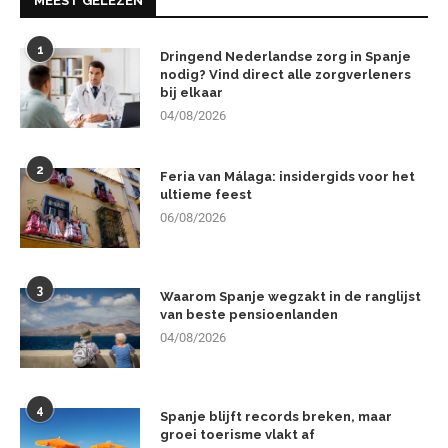
MEEST GELEZEN
1
Dringend Nederlandse zorg in Spanje
nodig? Vind direct alle zorgverleners
bij elkaar
04/08/2026
2
Feria van Málaga: insidergids voor het
ultieme feest
06/08/2026
3
Waarom Spanje wegzakt in de ranglijst
van beste pensioenlanden
04/08/2026
4
Spanje blijft records breken, maar
groei toerisme vlakt af