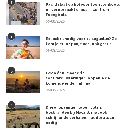
3
Paard slaat op hol voor toeristenkoets
en veroorzaakt chaos in centrum
Fuengirola
06/08/2026
4
Eclipsbril nodig voor 12 augustus? Zo
kom je er in Spanje aan, ook gratis
06/08/2026
5
Geen één, maar drie
zonsverduisteringen in Spanje de
komende anderhalf jaar
06/08/2026
6
Dierenopvangen lopen vol na
bosbranden bij Madrid, met ook
schrijnende verhalen: noodprotocol
nodig