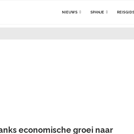
NIEUWS
SPANJE
REISGID
anks economische groei naar