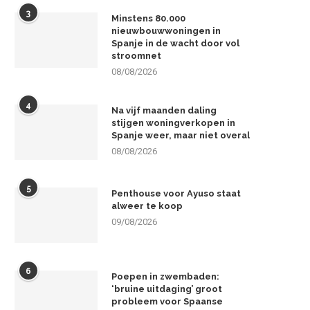
3
Minstens 80.000
nieuwbouwwoningen in
Spanje in de wacht door vol
stroomnet
08/08/2026
4
Na vijf maanden daling
stijgen woningverkopen in
Spanje weer, maar niet overal
08/08/2026
5
Penthouse voor Ayuso staat
alweer te koop
09/08/2026
6
Poepen in zwembaden:
‘bruine uitdaging’ groot
probleem voor Spaanse