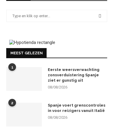
MEEST GELEZEN
1
Eerste weersverwachting
zonsverduistering Spanje
ziet er gunstig uit
08/08/2026
2
Spanje voert grenscontroles
in voor reizigers vanuit Italië
08/08/2026