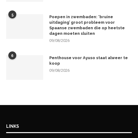
5
Poepen in zwembaden: ‘bruine
uitdaging’ groot probleem voor
Spaanse zwembaden die op heetste
dagen moeten sluiten
09/08/2026
6
Penthouse voor Ayuso staat alweer te
koop
09/08/2026
LINKS