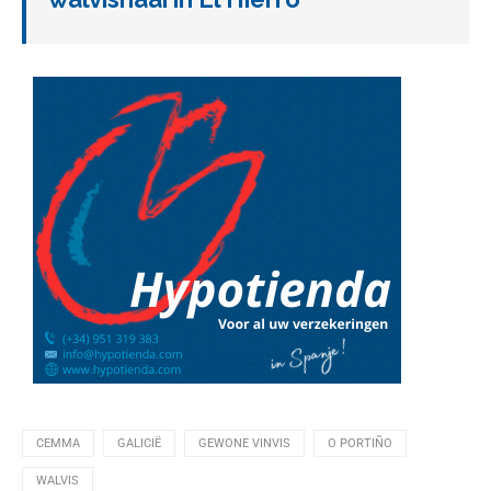
CEMMA
GALICIË
GEWONE VINVIS
O PORTIÑO
WALVIS