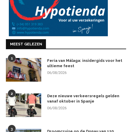
MEEST GELEZEN
1
Feria van Málaga: insidergids voor het
ultieme feest
06/08/2026
2
Deze nieuwe verkeersregels gelden
vanaf oktober in Spanje
06/08/2026
3
Droomcruise op de Donau van 120