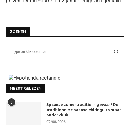
prijzen per blue-barrel t.o.v. januari enigszins gedaald.
ZOEKEN
MEEST GELEZEN
1
Spaanse zomertraditie in gevaar? De
traditionele Spaanse chiringuito staat
onder druk
07/08/2026