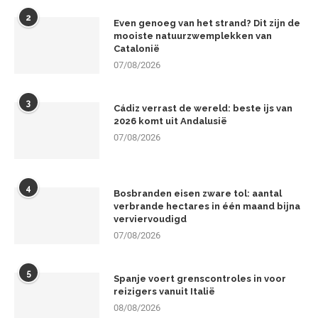
2
Even genoeg van het strand? Dit zijn de
mooiste natuurzwemplekken van
Catalonië
07/08/2026
3
Cádiz verrast de wereld: beste ijs van
2026 komt uit Andalusië
07/08/2026
4
Bosbranden eisen zware tol: aantal
verbrande hectares in één maand bijna
verviervoudigd
07/08/2026
5
Spanje voert grenscontroles in voor
reizigers vanuit Italië
08/08/2026