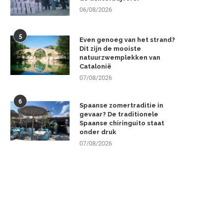
06/08/2026
5
Even genoeg van het strand?
Dit zijn de mooiste
natuurzwemplekken van
Catalonië
07/08/2026
6
Spaanse zomertraditie in
gevaar? De traditionele
Spaanse chiringuito staat
onder druk
07/08/2026