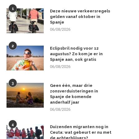
1
Deze nieuwe verkeersregels
gelden vanaf oktober in
Spanje
06/08/2026
2
Eclipsbril nodig voor 12
augustus? Zo kom je er in
Spanje aan, ook gratis
06/08/2026
3
Geen één, maar drie
zonsverduisteringen in
Spanje de komende
anderhalf jaar
06/08/2026
4
Duizenden migranten nog in
Ceuta: wat gebeurt er nu met
de achterblijvers?