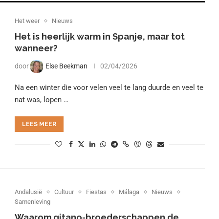
Het weer
Nieuws
Het is heerlijk warm in Spanje, maar tot
wanneer?
door
Else Beekman
02/04/2026
Na een winter die voor velen veel te lang duurde en veel te
nat was, lopen …
LEES MEER
Andalusië
Cultuur
Fiestas
Málaga
Nieuws
Samenleving
Waarom gitano-broederschappen de