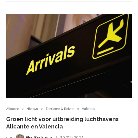
Alicante
Nieuws
Toerisme & Reizen
Valencia
Groen licht voor uitbreiding luchthavens
Alicante en Valencia
door
Else Beekman
19/04/2024