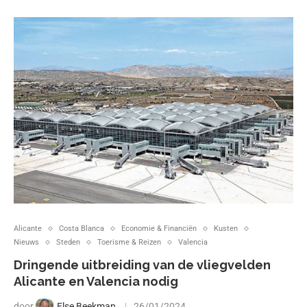
Alicante
Costa Blanca
Economie & Financiën
Kusten
Nieuws
Steden
Toerisme & Reizen
Valencia
Dringende uitbreiding van de vliegvelden
Alicante en Valencia nodig
door
Else Beekman
26/01/2024