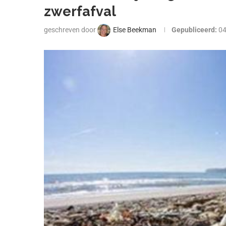
zwerfafval
geschreven door
Else Beekman
Gepubliceerd:
0