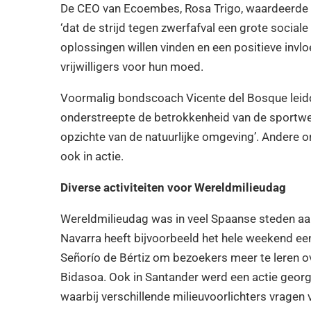
De CEO van Ecoembes, Rosa Trigo, waardeerde he
‘dat de strijd tegen zwerfafval een grote sociale
oplossingen willen vinden en een positieve invl
vrijwilligers voor hun moed.
Voormalig bondscoach Vicente del Bosque leid
onderstreepte de betrokkenheid van de sportwer
opzichte van de natuurlijke omgeving’. Andere o
ook in actie.
Diverse activiteiten voor Wereldmilieudag
Wereldmilieudag was in veel Spaanse steden aanle
Navarra heeft bijvoorbeeld het hele weekend e
Señorío de Bértiz om bezoekers meer te leren ove
Bidasoa. Ook in Santander werd een actie georga
waarbij verschillende milieuvoorlichters vragen