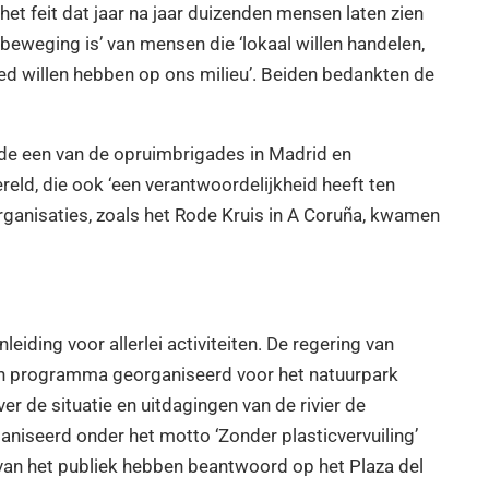
t feit dat jaar na jaar duizenden mensen laten zien
 beweging is’ van mensen die ‘lokaal willen handelen,
oed willen hebben op ons milieu’. Beiden bedankten de
de een van de opruimbrigades in Madrid en
eld, die ook ‘een verantwoordelijkheid heeft ten
rganisaties, zoals het Rode Kruis in A Coruña, kwamen
iding voor allerlei activiteiten. De regering van
en programma georganiseerd voor het natuurpark
r de situatie en uitdagingen van de rivier de
niseerd onder het motto ‘Zonder plasticvervuiling’
 van het publiek hebben beantwoord op het Plaza del