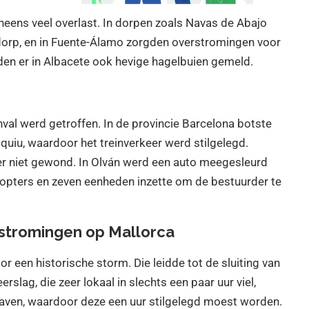
neens veel overlast. In dorpen zoals Navas de Abajo
 dorp, en in Fuente-Álamo zorgden overstromingen voor
n er in Albacete ook hevige hagelbuien gemeld.
nval werd getroffen. In de provincie Barcelona botste
uiu, waardoor het treinverkeer werd stilgelegd.
er niet gewond. In Olván werd een auto meegesleurd
kopters en zeven eenheden inzette om de bestuurder te
rstromingen op Mallorca
 een historische storm. Die leidde tot de sluiting van
rslag, die zeer lokaal in slechts een paar uur viel,
haven, waardoor deze een uur stilgelegd moest worden.