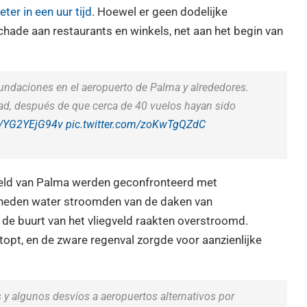
eter in een uur tijd
. Hoewel er geen dodelijke
 schade aan restaurants en winkels, net aan het begin van
nundaciones en el aeropuerto de Palma y alrededores.
dad, después de que cerca de 40 vuelos hayan sido
co/YG2YEjG94v
pic.twitter.com/zoKwTgQZdC
veld van Palma werden geconfronteerd met
heden water stroomden van de daken van
 de buurt van het vliegveld raakten overstroomd.
opt, en de zware regenval zorgde voor aanzienlijke
 y algunos desvíos a aeropuertos alternativos por