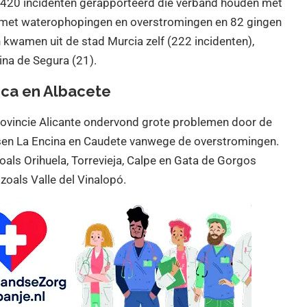
a 420 incidenten gerapporteerd die verband houden met
 met waterophopingen en overstromingen en 82 gingen
kwamen uit de stad Murcia zelf (222 incidenten),
ina de Segura (21).
nca en Albacete
rovincie Alicante ondervond grote problemen door de
sen La Encina en Caudete vanwege de overstromingen.
als Orihuela, Torrevieja, Calpe en Gata de Gorgos
zoals Valle del Vinalopó.