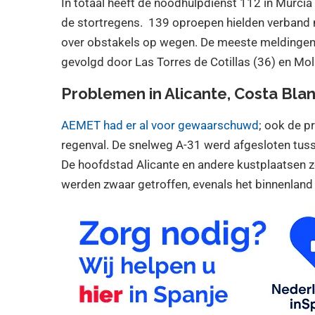
In totaal heeft de noodhulpdienst 112 in Murci
de stortregens. 139 oproepen hielden verband
over obstakels op wegen. De meeste meldingen 
gevolgd door Las Torres de Cotillas (36) en Mol
Problemen in Alicante, Costa Bla
AEMET had er al voor gewaarschuwd
; ook de p
regenval. De snelweg A-31 werd afgesloten tus
De hoofdstad Alicante en andere kustplaatsen zo
werden zwaar getroffen, evenals het binnenland 