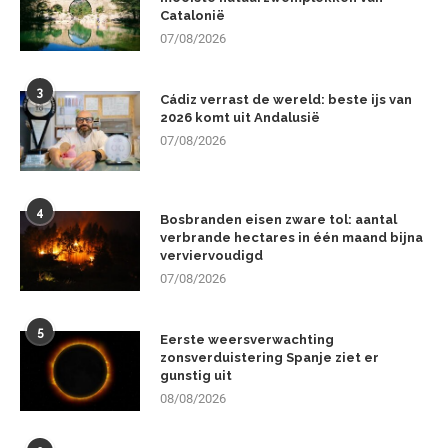
Catalonië
07/08/2026
3
Cádiz verrast de wereld: beste ijs van
2026 komt uit Andalusië
07/08/2026
4
Bosbranden eisen zware tol: aantal
verbrande hectares in één maand bijna
verviervoudigd
07/08/2026
5
Eerste weersverwachting
zonsverduistering Spanje ziet er
gunstig uit
08/08/2026