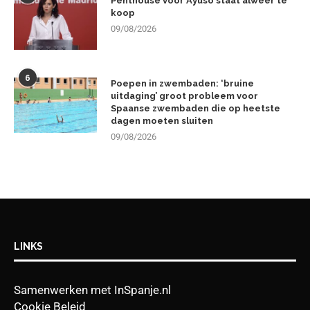
Penthouse voor Ayuso staat alweer te
koop
09/08/2026
6
Poepen in zwembaden: ‘bruine
uitdaging’ groot probleem voor
Spaanse zwembaden die op heetste
dagen moeten sluiten
09/08/2026
LINKS
Samenwerken met InSpanje.nl
Cookie Beleid