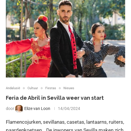
Andalusië
Cultuur
Fiestas
Nieuws
Feria de Abril in Sevilla weer van start
door
Elize van Loon
14/04/2024
Flamencojurken, sevillanas, casetas, lantaarns, ruiters,
paardenkoetsen… De inwoners van Sevilla maken zich