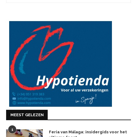
MEEST GELEZEN
1
Feria van Málaga: insidergids voor het