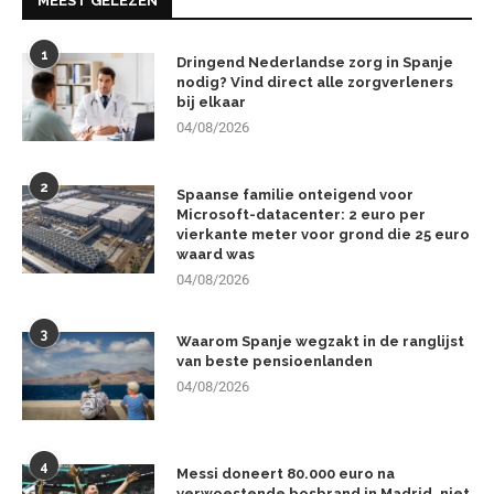
MEEST GELEZEN
1
Dringend Nederlandse zorg in Spanje
nodig? Vind direct alle zorgverleners
bij elkaar
04/08/2026
2
Spaanse familie onteigend voor
Microsoft-datacenter: 2 euro per
vierkante meter voor grond die 25 euro
waard was
04/08/2026
3
Waarom Spanje wegzakt in de ranglijst
van beste pensioenlanden
04/08/2026
4
Messi doneert 80.000 euro na
verwoestende bosbrand in Madrid, niet