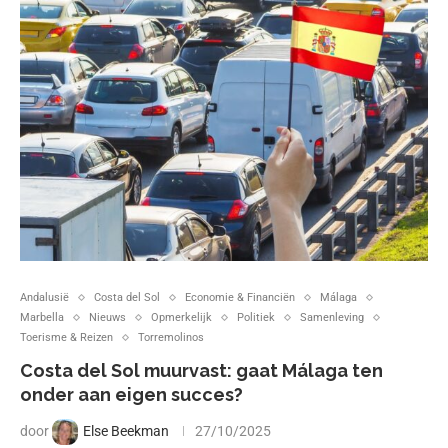
Andalusië
Costa del Sol
Economie & Financiën
Málaga
Marbella
Nieuws
Opmerkelijk
Politiek
Samenleving
Toerisme & Reizen
Torremolinos
Costa del Sol muurvast: gaat Málaga ten
onder aan eigen succes?
door
Else Beekman
27/10/2025