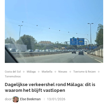
Costa del Sol
Málaga
Marbella
Nieuws
Toerisme & Reizen
Torremolinos
Dagelijkse verkeershel rond Málaga: dit is
waarom het blijft vastlopen
door
Else Beekman
13/01/2026