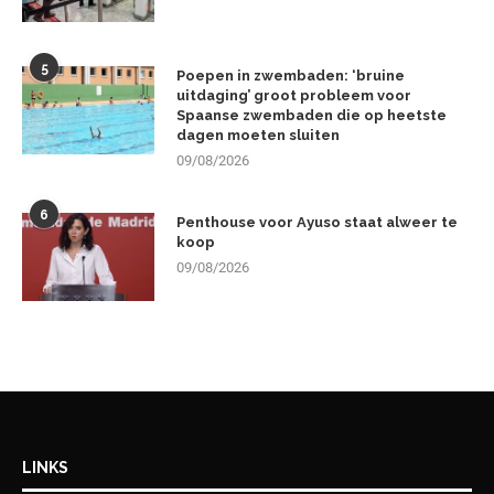
5
Poepen in zwembaden: ‘bruine
uitdaging’ groot probleem voor
Spaanse zwembaden die op heetste
dagen moeten sluiten
09/08/2026
6
Penthouse voor Ayuso staat alweer te
koop
09/08/2026
LINKS