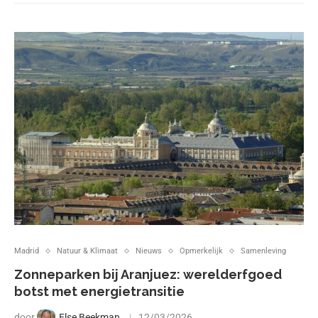
Madrid
Natuur & Klimaat
Nieuws
Opmerkelijk
Samenleving
Zonneparken bij Aranjuez: werelderfgoed
botst met energietransitie
door
Else Beekman
12/03/2026