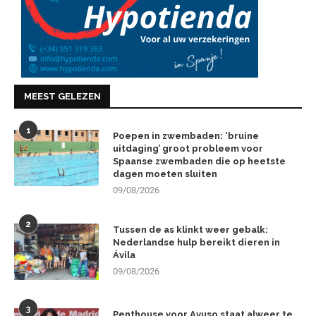
MEEST GELEZEN
1
Poepen in zwembaden: ‘bruine
uitdaging’ groot probleem voor
Spaanse zwembaden die op heetste
dagen moeten sluiten
09/08/2026
2
Tussen de as klinkt weer gebalk:
Nederlandse hulp bereikt dieren in
Ávila
09/08/2026
3
Penthouse voor Ayuso staat alweer te