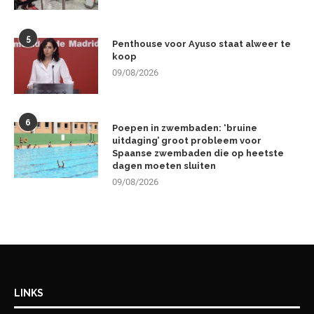
5
Penthouse voor Ayuso staat alweer te
koop
09/08/2026
6
Poepen in zwembaden: ‘bruine
uitdaging’ groot probleem voor
Spaanse zwembaden die op heetste
dagen moeten sluiten
09/08/2026
LINKS