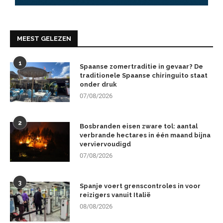
MEEST GELEZEN
1
Spaanse zomertraditie in gevaar? De
traditionele Spaanse chiringuito staat
onder druk
07/08/2026
2
Bosbranden eisen zware tol: aantal
verbrande hectares in één maand bijna
verviervoudigd
07/08/2026
3
Spanje voert grenscontroles in voor
reizigers vanuit Italië
08/08/2026