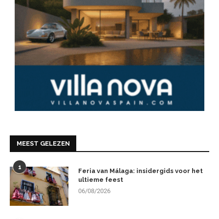
MEEST GELEZEN
1
Feria van Málaga: insidergids voor het
ultieme feest
06/08/2026