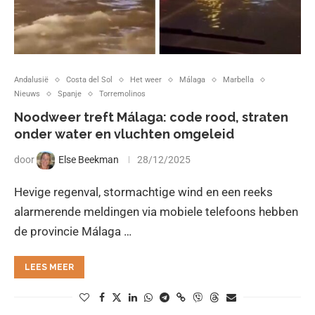
Andalusië
Costa del Sol
Het weer
Málaga
Marbella
Nieuws
Spanje
Torremolinos
Noodweer treft Málaga: code rood, straten
onder water en vluchten omgeleid
door
Else Beekman
28/12/2025
Hevige regenval, stormachtige wind en een reeks
alarmerende meldingen via mobiele telefoons hebben
de provincie Málaga …
LEES MEER