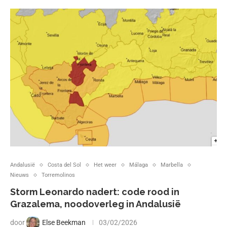
Andalusië
Costa del Sol
Het weer
Málaga
Marbella
Nieuws
Torremolinos
Storm Leonardo nadert: code rood in
Grazalema, noodoverleg in Andalusië
door
Else Beekman
03/02/2026