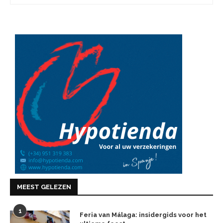
MEEST GELEZEN
1
Feria van Málaga: insidergids voor het