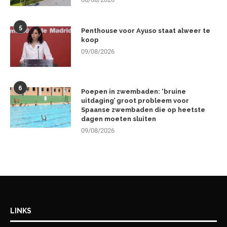
5
Penthouse voor Ayuso staat alweer te
koop
09/08/2026
6
Poepen in zwembaden: ‘bruine
uitdaging’ groot probleem voor
Spaanse zwembaden die op heetste
dagen moeten sluiten
09/08/2026
LINKS