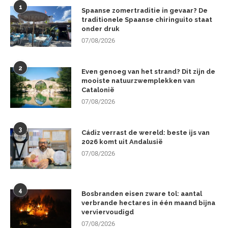
1
Spaanse zomertraditie in gevaar? De
traditionele Spaanse chiringuito staat
onder druk
07/08/2026
2
Even genoeg van het strand? Dit zijn de
mooiste natuurzwemplekken van
Catalonië
07/08/2026
3
Cádiz verrast de wereld: beste ijs van
2026 komt uit Andalusië
07/08/2026
4
Bosbranden eisen zware tol: aantal
verbrande hectares in één maand bijna
verviervoudigd
07/08/2026