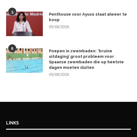
5
Penthouse voor Ayuso staat alweer te
koop
09/08/2026
6
Poepen in zwembaden: ‘bruine
uitdaging’ groot probleem voor
Spaanse zwembaden die op heetste
dagen moeten sluiten
09/08/2026
LINKS