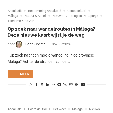
Andalusië
Bestemming Andalusië
Costa del Sol
Málaga
Natuur & Actief
Nieuws
Reisgids
Spanje
Toerisme & Reizen
Op zoek naar wandelroutes in Málaga?
Deze nieuwe kaart wijst je de weg
door
Judith Goeree
05/08/2026
Op zoek naar een mooie wandeling in de provincie
Málaga? Achter de stranden van de …
LEES MEER
Andalusië
Costa del Sol
Het weer
Málaga
Nieuws