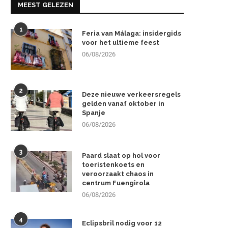
MEEST GELEZEN
1
Feria van Málaga: insidergids
voor het ultieme feest
06/08/2026
2
Deze nieuwe verkeersregels
gelden vanaf oktober in
Spanje
06/08/2026
3
Paard slaat op hol voor
toeristenkoets en
veroorzaakt chaos in
centrum Fuengirola
06/08/2026
4
Eclipsbril nodig voor 12