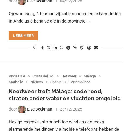
door
Else Beekman
04/02/2026
Op woensdag 4 februari zijn alle scholen en universiteiten
in Andalusië behalve die in de provincie …
LEES MEER
Andalusië
Costa del Sol
Het weer
Málaga
Marbella
Nieuws
Spanje
Torremolinos
Noodweer treft Málaga: code rood,
straten onder water en vluchten omgeleid
door
Else Beekman
28/12/2025
Hevige regenval, stormachtige wind en een reeks
alarmerende meldingen via mobiele telefoons hebben de