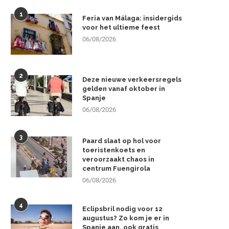
1
Feria van Málaga: insidergids
voor het ultieme feest
06/08/2026
2
Deze nieuwe verkeersregels
gelden vanaf oktober in
Spanje
06/08/2026
3
Paard slaat op hol voor
toeristenkoets en
veroorzaakt chaos in
centrum Fuengirola
06/08/2026
4
Eclipsbril nodig voor 12
augustus? Zo kom je er in
Spanje aan, ook gratis