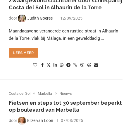
Zwaargewond slachtoffer door schietpartij
Costa del Sol in Alhaurín de la Torre
door
Judith Goeree
12/09/2025
Maandagavond veranderde een rustige straat in Alhaurín
de la Torre, vlak bij Málaga, in een gewelddadig …
LEES MEER
Costa del Sol
Marbella
Nieuws
Fietsen en steps tot 30 september beperkt
op boulevard van Marbella
door
Elize van Loon
07/08/2025