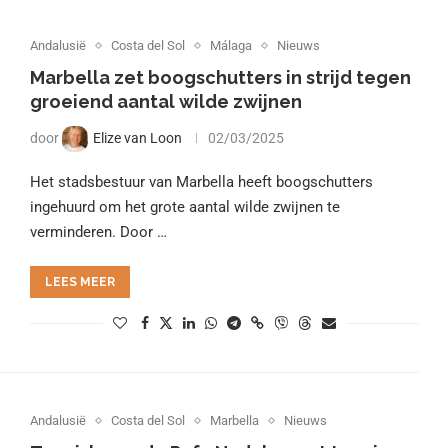
Andalusië
Costa del Sol
Málaga
Nieuws
Marbella zet boogschutters in strijd tegen
groeiend aantal wilde zwijnen
door
Elize van Loon
02/03/2025
Het stadsbestuur van Marbella heeft boogschutters
ingehuurd om het grote aantal wilde zwijnen te
verminderen. Door …
LEES MEER
Andalusië
Costa del Sol
Marbella
Nieuws