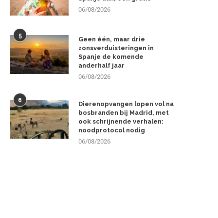
06/08/2026
5
Geen één, maar drie
zonsverduisteringen in
Spanje de komende
anderhalf jaar
06/08/2026
6
Dierenopvangen lopen vol na
bosbranden bij Madrid, met
ook schrijnende verhalen:
noodprotocol nodig
06/08/2026