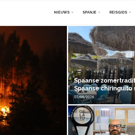
NIEUWS
SPANJE
REISGIDS
Spaanse zomertraditi
Spaanse chiringuito 
07/08/2026