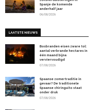
Spanje de komende
anderhalf jaar
06/08/2026
LAATSTE NIEUWS
Bosbranden eisen zware tol:
aantal verbrande hectares in
één maand bijna
verviervoudigd
07/08/2026
Spaanse zomertraditie in
gevaar? De traditionele
Spaanse chiringuito staat
onder druk
07/08/2026