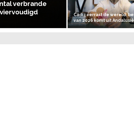
ntal verbrande
rviervoudigd
Cádiz verrast de wereld: bes
van 2026 komt uit Andalusië