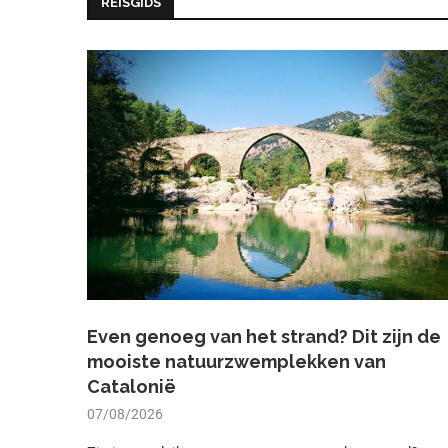
REISGIDS
Even genoeg van het strand? Dit zijn de
mooiste natuurzwemplekken van
Catalonië
07/08/2026