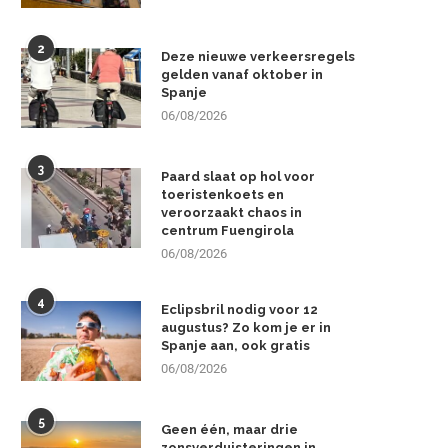
2
Deze nieuwe verkeersregels
gelden vanaf oktober in
Spanje
06/08/2026
3
Paard slaat op hol voor
toeristenkoets en
veroorzaakt chaos in
centrum Fuengirola
06/08/2026
4
Eclipsbril nodig voor 12
augustus? Zo kom je er in
Spanje aan, ook gratis
06/08/2026
5
Geen één, maar drie
zonsverduisteringen in