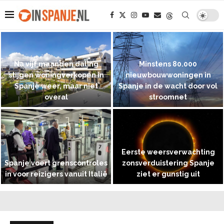
Na vijf maanden daling
Minstens 80.000
stijgen woningverkopen in
nieuwbouwwoningen in
Spanje weer, maar niet
Spanje in de wacht door vol
overal
stroomnet
Eerste weersverwachting
Spanje voert grenscontroles
zonsverduistering Spanje
in voor reizigers vanuit Italië
ziet er gunstig uit