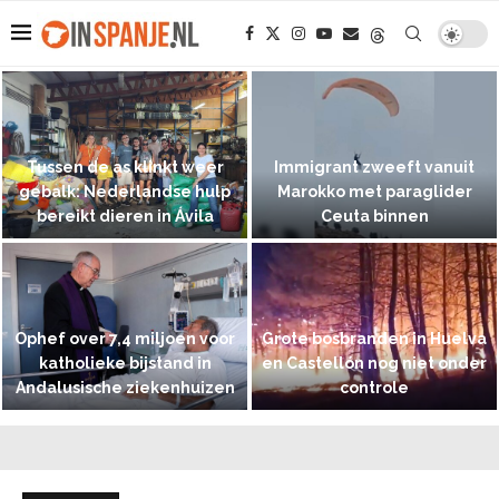
Tussen de as klinkt weer
Immigrant zweeft vanuit
gebalk: Nederlandse hulp
Marokko met paraglider
bereikt dieren in Ávila
Ceuta binnen
Ophef over 7,4 miljoen voor
Grote bosbranden in Huelva
katholieke bijstand in
en Castellón nog niet onder
Andalusische ziekenhuizen
controle