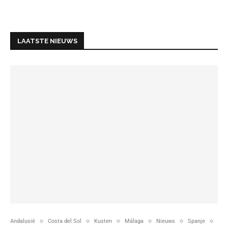
LAATSTE NIEUWS
Andalusië
Costa del Sol
Kusten
Málaga
Nieuws
Spanje