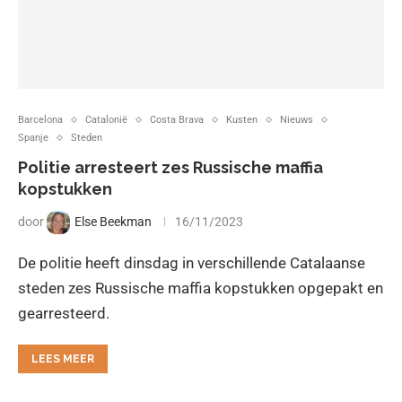
Barcelona
Catalonië
Costa Brava
Kusten
Nieuws
Spanje
Steden
Politie arresteert zes Russische maffia
kopstukken
door
Else Beekman
16/11/2023
De politie heeft dinsdag in verschillende Catalaanse
steden zes Russische maffia kopstukken opgepakt en
gearresteerd.
LEES MEER