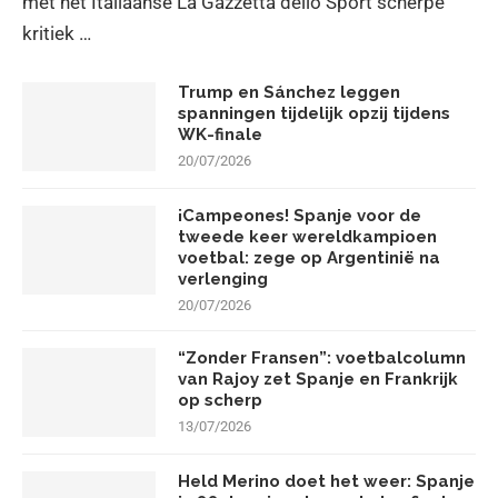
met het Italiaanse La Gazzetta dello Sport scherpe
kritiek …
Trump en Sánchez leggen
spanningen tijdelijk opzij tijdens
WK-finale
20/07/2026
¡Campeones! Spanje voor de
tweede keer wereldkampioen
voetbal: zege op Argentinië na
verlenging
20/07/2026
“Zonder Fransen”: voetbalcolumn
van Rajoy zet Spanje en Frankrijk
op scherp
13/07/2026
Held Merino doet het weer: Spanje