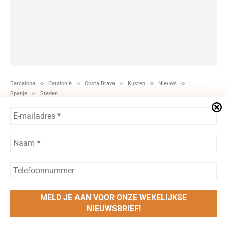
Barcelona
Catalonië
Costa Brava
Kusten
Nieuws
Spanje
Steden
Graffiti protest tegen bikini-toerisme
door
Else Beekman
16/11/2023
De stadsraad voor veiligheid in Barcelona is boos. Ze
vertegenwoordigt de Barrio Gotíc, de oude wijk …
LEES MEER