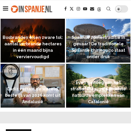
Bosbranden eisen zware tol:
Spaanse zomertraditie in
aantal verbrande hectares
gevaar? De traditionele
in één maand bijna
Spaanse chiringuito staat
verviervoudigd
onder druk
Even genoeg van het
Cádiz verrast de wereld:
strand? Dit zijn de mooiste
beste ijs van 2026 komt uit
natuurzwemplekken van
Andalusië
Catalonië