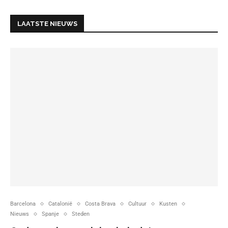
LAATSTE NIEUWS
Barcelona
Catalonië
Costa Brava
Cultuur
Kusten
Nieuws
Spanje
Steden